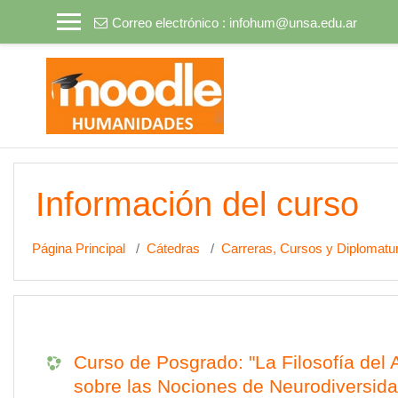
Salta al contenido principal
Correo electrónico :
infohum@unsa.edu.ar
Información del curso
Página Principal
Cátedras
Carreras, Cursos y Diploma
Curso de Posgrado: "La Filosofía del
sobre las Nociones de Neurodiversida