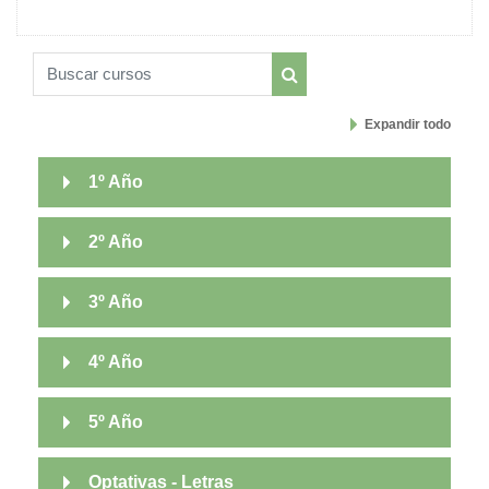
Buscar cursos
Buscar cursos
Expandir todo
1º Año
2º Año
3º Año
4º Año
5º Año
Optativas - Letras